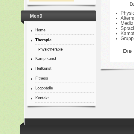
D
Physi
Menü
Altern
Medizi
Sprac
Home
Kampft
Grupp
Therapie
Physiotherapie
Die
Kampfkunst
Heilkunst
Fitness
Logopädie
Kontakt