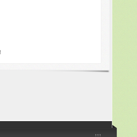
!
↑↑↑