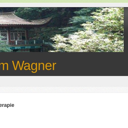
um Wagner
erapie