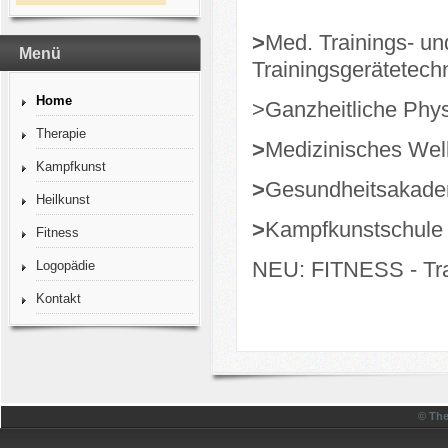
>
Med. Trainings- un
Menü
Trainingsgerätete
Home
>Ganzheitliche Phys
Therapie
>
Medizinisches Wel
Kampfkunst
>
Gesundheitsakade
Heilkunst
>
Kampfkunstschule 
Fitness
NEU: FITNESS - Tra
Logopädie
Kontakt
© The